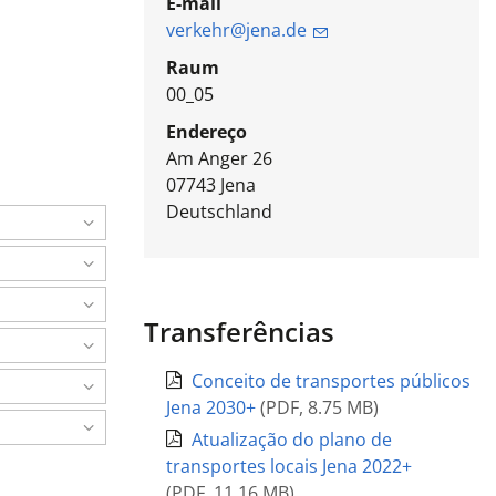
E-mail
verkehr@jena.de
Raum
00_05
Endereço
Am Anger 26
07743
Jena
Deutschland
Transferências
Conceito de transportes públicos
Jena 2030+
(
PDF
,
8.75 MB
)
Atualização do plano de
transportes locais Jena 2022+
(
PDF
,
11.16 MB
)