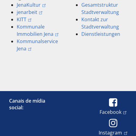
JenaKultur
Gesamtstruktur
jenarbeit
Stadtverwaltung
KITT
Kontakt zur
Kommunale
Stadtverwaltung
Immobilien Jena
Dienstleistungen
Kommunalservice
Jena
Canais de mídia
social:
Facebook
Instagram